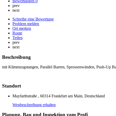
Bewertungen
0
prev
next
Schreibe eine Bewertung
Problem melden
Ort merken
Route
Teilen
prev
next
Beschreibung
mit Klimmzugstangen, Parallel Barren, Sprossenwänden, Push-Up Ba
Standort
Mayfarthstraße , 60314 Frankfurt am Main, Deutschland
Wegbeschreibung erhalten
Planung, Bau und Inspektion vom Profi