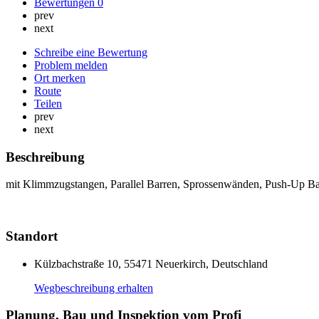
Bewertungen
0
prev
next
Schreibe eine Bewertung
Problem melden
Ort merken
Route
Teilen
prev
next
Beschreibung
mit Klimmzugstangen, Parallel Barren, Sprossenwänden, Push-Up B
Standort
Külzbachstraße 10, 55471 Neuerkirch, Deutschland
Wegbeschreibung erhalten
Planung, Bau und Inspektion vom Profi