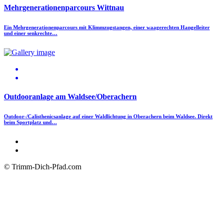
Mehrgenerationenparcours Wittnau
Ein Mehrgenerationenparcours mit Klimmzugstangen, einer waagerechten Hangelleiter
und einer senkrechte…
Outdooranlage am Waldsee/Oberachern
Outdoor-/Calisthenicsanlage auf einer Waldlichtung in Oberachern beim Waldsee. Direkt
beim Sportplatz und…
© Trimm-Dich-Pfad.com