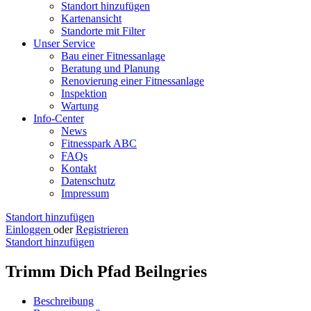
Standort hinzufügen
Kartenansicht
Standorte mit Filter
Unser Service
Bau einer Fitnessanlage
Beratung und Planung
Renovierung einer Fitnessanlage
Inspektion
Wartung
Info-Center
News
Fitnesspark ABC
FAQs
Kontakt
Datenschutz
Impressum
Standort hinzufügen
Einloggen
oder
Registrieren
Standort hinzufügen
Trimm Dich Pfad Beilngries
Beschreibung