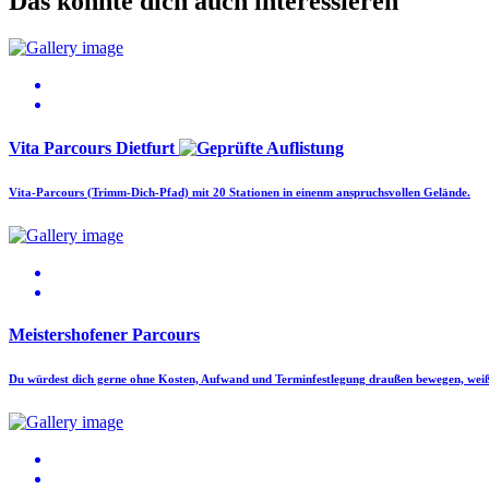
Das könnte dich auch interessieren
Vita Parcours Dietfurt
Vita-Parcours (Trimm-Dich-Pfad) mit 20 Stationen in einenm anspruchsvollen Gelände.
Meistershofener Parcours
Du würdest dich gerne ohne Kosten, Aufwand und Terminfestlegung draußen bewegen, wei