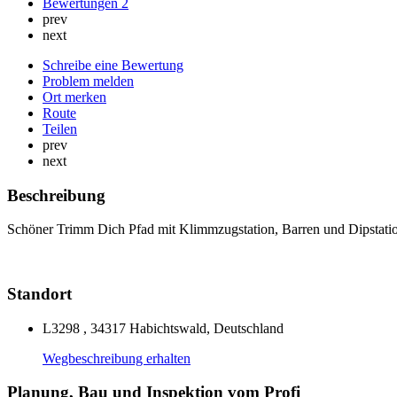
Bewertungen
2
prev
next
Schreibe eine Bewertung
Problem melden
Ort merken
Route
Teilen
prev
next
Beschreibung
Schöner Trimm Dich Pfad mit Klimmzugstation, Barren und Dipstati
Standort
L3298 , 34317 Habichtswald, Deutschland
Wegbeschreibung erhalten
Planung, Bau und Inspektion vom Profi