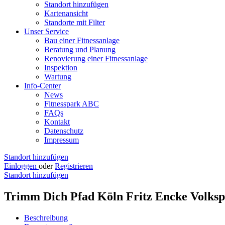
Standort hinzufügen
Kartenansicht
Standorte mit Filter
Unser Service
Bau einer Fitnessanlage
Beratung und Planung
Renovierung einer Fitnessanlage
Inspektion
Wartung
Info-Center
News
Fitnesspark ABC
FAQs
Kontakt
Datenschutz
Impressum
Standort hinzufügen
Einloggen
oder
Registrieren
Standort hinzufügen
Trimm Dich Pfad Köln Fritz Encke Volks
Beschreibung