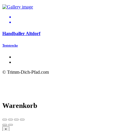
Handballer Altdorf
Teststrecke
© Trimm-Dich-Pfad.com
Warenkorb
×